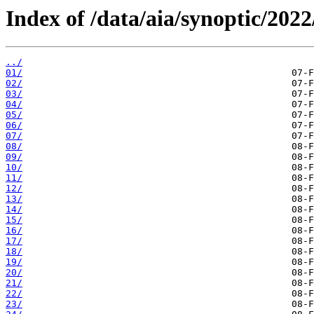
Index of /data/aia/synoptic/2022
../
01/
02/
03/
04/
05/
06/
07/
08/
09/
10/
11/
12/
13/
14/
15/
16/
17/
18/
19/
20/
21/
22/
23/