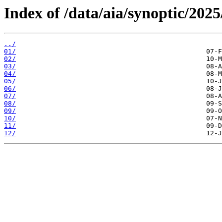
Index of /data/aia/synoptic/2025
../
01/
02/
03/
04/
05/
06/
07/
08/
09/
10/
11/
12/